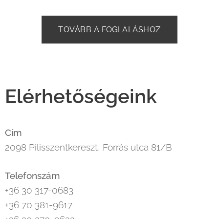
TOVÁBB A FOGLALÁSHOZ
Elérhetőségeink
Cím
2098 Pilisszentkereszt, Forrás utca 81/B
Telefonszám
+36 30 317-0683
+36 70 381-9617